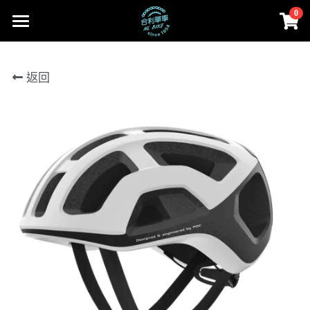
0
×
商品分類
首頁
返回
所有商品分類
部落格
Cervélo
Facebook
合利大小事
人身部品
Cervélo
instagram
零件
Colnago 可樂果
線上賣場
Cannondale
工具、油品
賣場首頁
登錄
/
註冊
Lapierre
Cervélo
搜索
MASI
人身部品
02-2656-2246
andy851012@ymail.com
FARA
零件