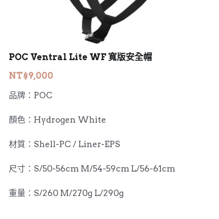
MERIDA 美利達
工具、油品
DARE
POC Ventral Lite WF 寬版安全帽
HASA
NT$9,000
KHS 功學社
品牌：POC
輪組、外胎
顏色：Hydrogen White
材質：Shell-PC / Liner-EPS
尺寸：S/50-56cm M/54-59cm L/56-61cm
重量：S/260 M/270g L/290g