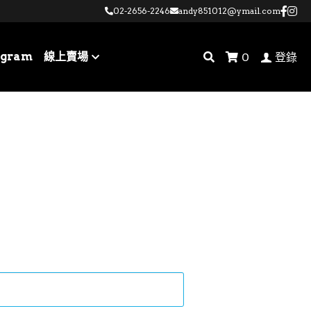
02-2656-2246
02-2656-2246
andy851012@ymail.com
andy851012@ymail.com
agram
線上賣場
0
登錄