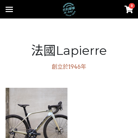
0
×
商品分類
首頁
所有商品分類
部落格
法國Lapierre
Cervélo
Facebook
合利大小事
人身部品
Cervélo
instagram
創立於1946年
零件
Colnago 可樂果
線上賣場
Cannondale
工具、油品
賣場首頁
登錄
/
註冊
Lapierre
Cervélo
搜索
MASI
人身部品
02-2656-2246
andy851012@ymail.com
FARA
零件