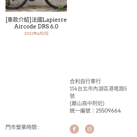
MERIDA 美利達
工具、油品
[車款介紹]法國Lapierre
DARE
Aircode DRS 6.0
2022年4月2日
HASA
KHS 功學社
輪組、外胎
合利自行車行
114台北市內湖區港墘路5
號 
(麗山高中附近)
統一編號：25509664
門市營業時間 :