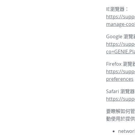
IE瀏覽器：
https://supp
manage-coo
Google 瀏
https://sup
co=GENIE.P
Firefox 瀏
https://supp
preferences
Safari 瀏覽
https://supp
要瞭解如何管理
動使用於提供
network