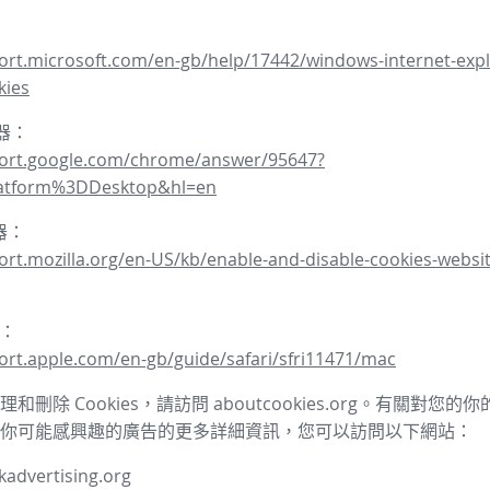
ort.microsoft.com/en-gb/help/17442/windows-internet-expl
kies
覽器：
port.google.com/chrome/answer/95647?
latform%3DDesktop&hl=en
覽器：
ort.mozilla.org/en-US/kb/enable-and-disable-cookies-websit
器：
ort.apple.com/en-gb/guide/safari/sfri11471/mac
和刪除 Cookies，請訪問 aboutcookies.org。有關對您
你可能感興趣的廣告的更多詳細資訊，您可以訪問以下網站：
advertising.org