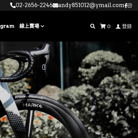
02-2656-2246
02-2656-2246
andy851012@ymail.com
andy851012@ymail.com
agram
線上賣場
0
登錄