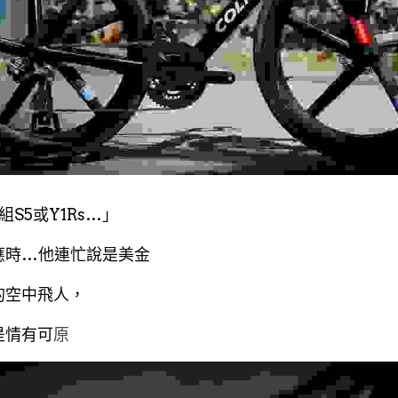
S5或Y1Rs…」
應時…他連忙說是美金
的空中飛人，
是情有可
原