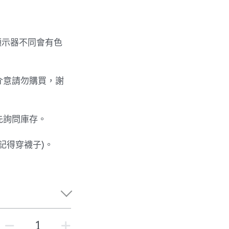
顯示器不同會有色
介意請勿購買，謝
先詢問庫存。
記得穿襪子)。