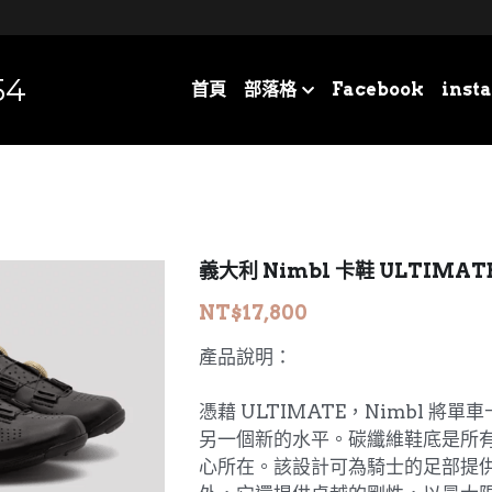
54
首頁
部落格
Facebook
inst
義大利 Nimbl 卡鞋 ULTIMAT
NT$17,800
產品說明：
憑藉 ULTIMATE，Nimbl 將
另一個新的水平。碳纖維鞋底是所有 
心所在。該設計可為騎士的足部提