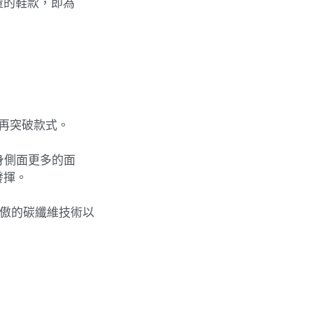
量的鞋款，即為
出的再突破款式。
身側面更多的面
發揮。
引以為傲的碳纖維技術以