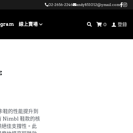
02-2656-2246
02-2656-2246
andy851012@ymail.com
andy851012@ymail.com
agram
線上賣場
0
登錄
E
單車卡鞋的性能提升到
Nimbl 鞋款的核
供絕佳支撐性。此