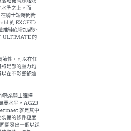
限度地提高踩踏效
在水準之上。而
率，在騎士短時間衝
l 的 EXCEED
 碳纖維鞋底增加額外
LTIMATE 的
時可調節性，可以在任
可將足部的壓力均
得以在不影響舒適
界級的職業騎士選擇
競賽水平。AG2R
Avermaet 就是其中
於裝備的條件極度
方共同開發出一個以踩