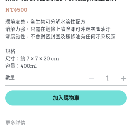
NT$500
MERIDA 美利達
工具、油品
環境友善，全生物可分解水溶性配方
DARE
溶解力強，只需在鏈條上噴塗即可沖走灰塵油汙
零腐蝕性，不會對密封圈及鏈條油有任何汙染反應
HASA
KHS 功學社
規格
尺寸：約 7 × 7 × 20 cm
輪組、外胎
容量：400ml
數量
加入購物車
更多詳情