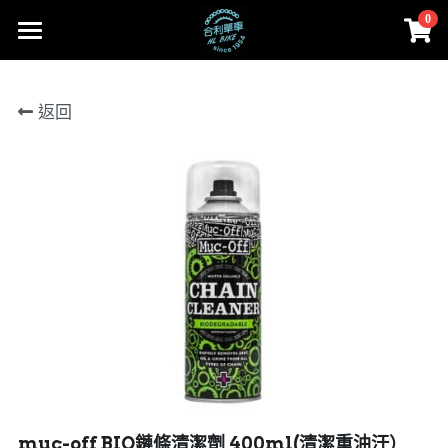
0
×
商品分類
首頁
返回
所有商品分類
部落格
Cervélo
Facebook
合利大小事
人身部品
Cervélo
instagram
零件
Colnago 可樂果
線上賣場
Cannondale
工具、油品
賣場首頁
登錄
/
註冊
Lapierre
Cervélo
搜索
MASI
人身部品
02-2656-2246
andy851012@ymail.com
FARA
零件
muc-off BIO鏈條清潔劑 400ml(清潔重油汙）