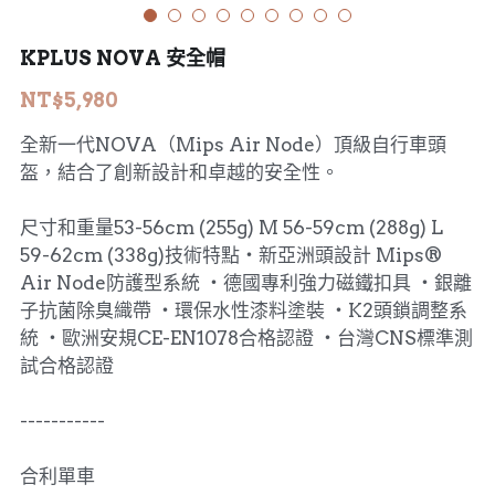
MERIDA 美利達
工具、油品
KPLUS NOVA 安全帽
DARE
NT$5,980
HASA
全新一代NOVA（Mips Air Node）頂級自行車頭
盔，結合了創新設計和卓越的安全性。
KHS 功學社
尺寸和重量53-56cm (255g) M 56-59cm (288g) L
輪組、外胎
59-62cm (338g)技術特點・新亞洲頭設計 Mips®
Air Node防護型系統 ・德國專利強力磁鐵扣具 ・銀離
子抗菌除臭織帶 ・環保水性漆料塗裝 ・K2頭鎖調整系
統 ・歐洲安規CE-EN1078合格認證 ・台灣CNS標準測
試合格認證
-----------
合利單車