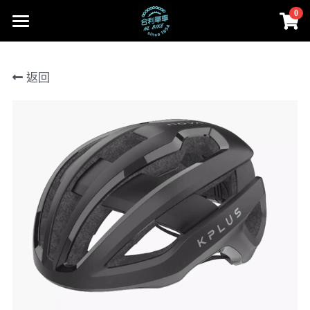
0
×
商品分類
首頁
返回
所有商品分類
部落格
Cervélo
Facebook
合利大小事
人身部品
Cervélo
instagram
零件
Colnago 可樂果
線上賣場
Cannondale
工具、油品
賣場首頁
登錄
/
註冊
Lapierre
Cervélo
搜索
MASI
人身部品
02-2656-2246
andy851012@ymail.com
FARA
零件