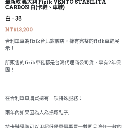
最新款 義大利 Fizik VENTO STABILITA
CARBON 白(卡鞋、車鞋)
MERIDA 美利達
工具、油品
白 - 38
DARE
NT$13,200
HASA
合利單車為fizik台北旗艦店，擁有完整的fizik車鞋展
示！
KHS 功學社
所販售的fizik車鞋都是台灣代理商公司貨，享有2年保
輪組、外胎
固！
在合利單車購買還有一項特殊服務：
兩年內如果因為人為損壞鞋子,
持卡鞋殘骸可以用超低優惠價再買一雙同品牌任一款的