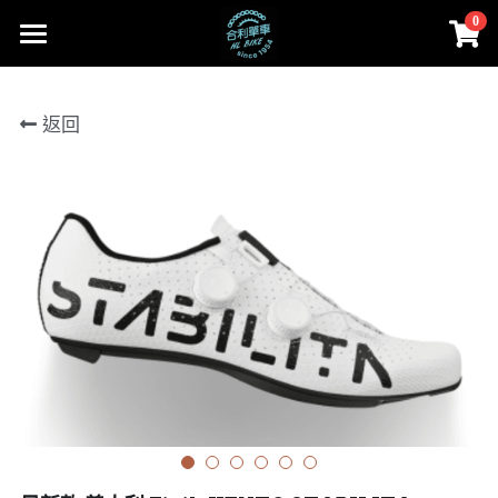
0
×
商品分類
首頁
返回
所有商品分類
部落格
Cervélo
Facebook
合利大小事
人身部品
Cervélo
instagram
零件
Colnago 可樂果
線上賣場
Cannondale
工具、油品
賣場首頁
登錄
/
註冊
Lapierre
Cervélo
搜索
MASI
人身部品
02-2656-2246
andy851012@ymail.com
FARA
零件