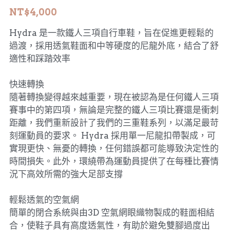
NT$4,000
MERIDA 美利達
工具、油品
Hydra 是一款鐵人三項自行車鞋，旨在促進更輕鬆的
DARE
過渡，採用透氣鞋面和中等硬度的尼龍外底，結合了舒
適性和踩踏效率
HASA
快速轉換
KHS 功學社
隨著轉換變得越來越重要，現在被認為是任何鐵人三項
賽事中的第四項，無論是完整的鐵人三項比賽還是衝刺
輪組、外胎
距離，我們重新設計了我們的三重鞋系列，以滿足最苛
刻運動員的要求。 Hydra 採用單一尼龍扣帶製成，可
實現更快、無憂的轉換，任何錯誤都可能導致決定性的
時間損失。此外，環繞帶為運動員提供了在每種比賽情
況下高效所需的強大足部支撐
輕鬆透氣的空氣網
簡單的閉合系統與由3D 空氣網眼織物製成的鞋面相結
合，使鞋子具有高度透氣性，有助於避免雙腳過度出