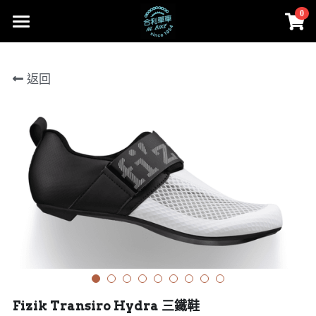
0
×
商品分類
首頁
返回
所有商品分類
部落格
Cervélo
Facebook
合利大小事
人身部品
Cervélo
instagram
零件
Colnago 可樂果
線上賣場
Cannondale
工具、油品
賣場首頁
登錄
/
註冊
Lapierre
Cervélo
搜索
MASI
人身部品
02-2656-2246
andy851012@ymail.com
Fizik Transiro Hydra 三鐵鞋
FARA
零件