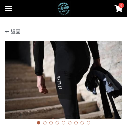
0
×
商品分類
首頁
返回
所有商品分類
部落格
Cervélo
Facebook
合利大小事
人身部品
Cervélo
instagram
零件
Colnago 可樂果
線上賣場
Cannondale
工具、油品
賣場首頁
登錄
/
註冊
Lapierre
Cervélo
搜索
MASI
人身部品
02-2656-2246
andy851012@ymail.com
FARA
零件