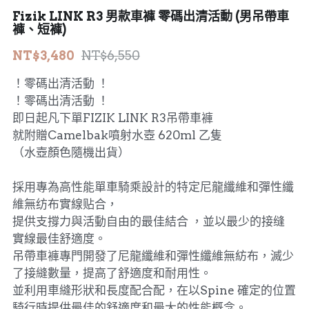
Fizik LINK R3 男款車褲 零碼出清活動 (男吊帶車
MERIDA 美利達
工具、油品
褲、短褲)
NT$3,480
NT$6,550
DARE
！零碼出清活動 ！
HASA
！零碼出清活動 ！
即日起凡下單FIZIK LINK R3吊帶車褲
KHS 功學社
就附贈Camelbak噴射水壺 620ml 乙隻
輪組、外胎
（水壺顏色隨機出貨）
採用專為高性能單車騎乘設計的特定尼龍纖維和彈性纖
維無纺布實線贴合，
提供支撐力與活動自由的最佳結合 ，並以最少的接缝
實線最佳舒適度。
吊帶車褲專門開發了尼龍纖維和彈性纖維無紡布，滅少
了接縫數量，提高了舒適度和耐用性。
並利用車縫形狀和長度配合配，在以Spine 確定的位置
騎行時提供最佳的舒適度和最大的性能概念。