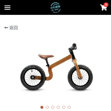
0
×
商品分類
首頁
返回
所有商品分類
部落格
Cervélo
Facebook
合利大小事
人身部品
Cervélo
instagram
零件
Colnago 可樂果
線上賣場
Cannondale
工具、油品
賣場首頁
登錄
/
註冊
Lapierre
Cervélo
搜索
MASI
人身部品
02-2656-2246
andy851012@ymail.com
FARA
零件