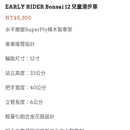
EARLY RIDER Bonsai 12 兒童滑步車
MERIDA 美利達
工具、油品
NT$5,300
DARE
水平層壓SuperPly樺木製車架
HASA
後單搖臂設計
KHS 功學社
輪胎尺寸：12寸
輪組、外胎
站立高度：33公分
把手寬度：40公分
立管長度：6公分
輕量化鋁合金花鼓設計