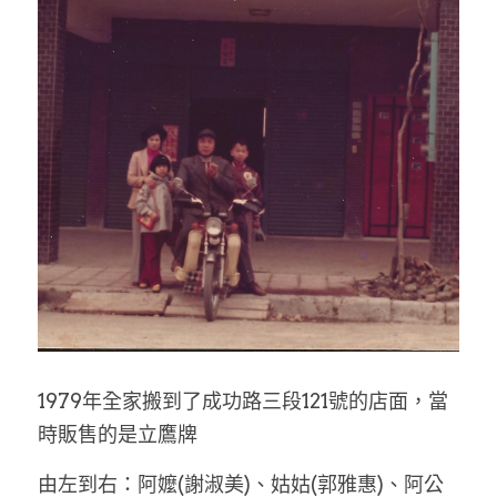
1979年全家搬到了成功路三段121號的店面，當
時販售的是立鷹牌
由左到右：
阿嬤(謝淑美)、姑姑(郭雅惠)、
阿公