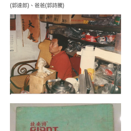
(郭達郎)、
爸爸(郭詩騰)