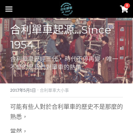
×
0
商品分類
首頁
合利單車起源...Since 
所有商品分類
部落格
1954
Cervélo
Facebook
合利大小事
合利單車歷經三代， 時代不停再變，唯一
人身部品
Cervélo
instagram
不變的是我們對單車的熱情...
零件
Colnago 可樂果
線上賣場
工具、油品
Cannondale
賣場首頁
·
登錄
/
註冊
2017年5月1日
合利單車大小事
Lapierre
Cervélo
搜索
可能有些人對於合利單車的歷史不是那麼的
MASI
熟悉，
人身部品
02-2656-2246
andy851012@ymail.com
FARA
零件
當然，