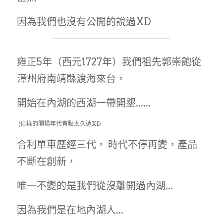
MERIDA 美利達
工具、油品
因為我們也沒有公開的說過XD
DARE
雍正5年（西元1727年）我們祖先郭崇飽從
HASA
漳州府南靖縣渡海來台，
KHS 功學社
開始在內湖的西湖一帶開墾......
輪組、外胎
 (這樣的開場年代有點太久遠XD
合利單車歷經三代， 時代不停再變，產品
不斷在創新，
唯一不變的是我們從沒離開過內湖...
因為我們是在地內湖人...