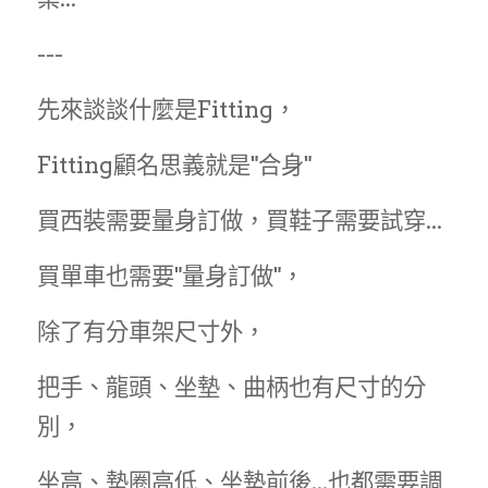
MERIDA 美利達
工具、油品
---
DARE
先來談談什麼是Fitting，
HASA
Fitting顧名思義就是"合身"
KHS 功學社
買西裝需要量身訂做，買鞋子需要試穿...
輪組、外胎
買單車也需要"量身訂做"，
除了有分車架尺寸外，
把手、龍頭、坐墊、曲柄也有尺寸的分
別，
坐高、墊圈高低、坐墊前後...也都需要調