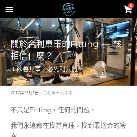
×
0
商品分類
首頁
所有商品分類
部落格
關於合利單車的Fitting --- 該
Cervélo
Facebook
合利大小事
相信什麼？
人身部品
Cervélo
instagram
工欲善其事，必先利其器。
零件
Colnago 可樂果
線上賣場
工具、油品
Cannondale
·
賣場首頁
登錄
/
註冊
2017年12月1日
合利單車大小事
Lapierre
Cervélo
搜索
不只是Fitting，任何的問題，
MASI
人身部品
02-2656-2246
我們永遠都在找尋真理，找到最適合的答
andy851012@ymail.com
FARA
零件
案...