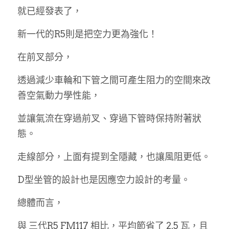
就已經發表了，
新一代的R5則是把空力更為強化！
在前叉部分，
透過減少車輪和下管之間可產生阻力的空間來改
善空氣動力學性能，
並讓氣流在穿過前叉、穿過下管時保持附著狀
態。
走線部分，上面有提到全隱藏，也讓風阻更低。
D型坐管的設計也是因應空力設計的考量。
總體而言，
與 三代R5 FM117 相比，平均節省了 2.5 瓦，且