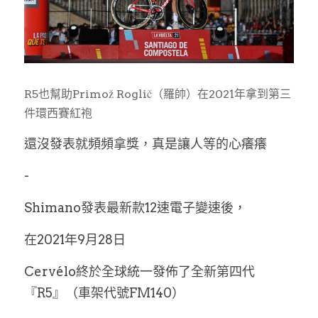
R5也幫助Primož Roglič（羅帥）在2021年拿到第三
件環西賽紅袍
還沒發表就頻頻拿獎，真是讓人等的心癢癢
-
Shimano發表最新款12速電子變速後，
在2021年9月28日
Cervélo終於全球統一發佈了全新第四代
『R5』（車架代號FM140）