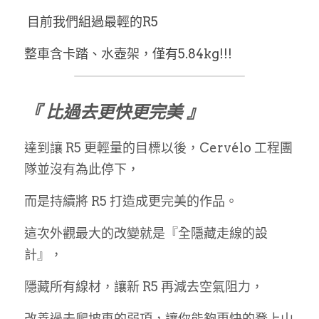
 目前我們組過最輕的R5
整車含卡踏、水壺架，僅有5.84kg!!!
『 比過去更快更完美 』
達到讓 R5 更輕量的目標以後，Cervélo 工程團
隊並沒有為此停下，
而是持續將 R5 打造成更完美的作品。
這次外觀最大的改變就是『全隱藏走線的設
計』，
隱藏所有線材，讓新 R5 再減去空氣阻力，
改善過去爬坡車的弱項，讓你能夠更快的登上山