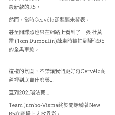
最新款的R5，
MERIDA 美利達
工具、油品
然而，當時Cervélo卻遲遲未發表，
DARE
甚至間諜照也只在網路上看到了一張 杜莫
HASA
雷 (Tom Dumoulin)練車時被拍到疑似R5
KHS 功學社
的全黑車款，
輪組、外胎
這樣的氛圍，不禁讓我們更好奇Cervélo葫
蘆裡到底賣什麼藥...
直到2021環法賽...
Team Jumbo-Visma終於開始騎著New 
R5在賽場上大放異彩，