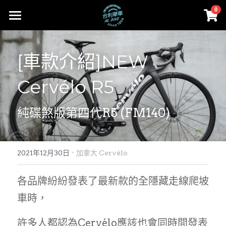
×
0
商品分類
首頁
所有商品分類
[車款介紹]NEW 
部落格
Cervélo
Cervélo R5
Facebook
合利大小事
人身部品
Cervélo
instagram
純碟煞版第四代R5 (FM140)
零件
Colnago 可樂果
線上賣場
工具、油品
Cannondale
·
賣場首頁
登錄
/
註冊
2021年12月30日
加拿大 Cervélo
Lapierre
Cervélo
搜索
各品牌紛紛發表了最新款的全隱藏走線爬坡
車時，
MASI
人身部品
02-2656-2246
andy851012@ymail.com
FARA
許多人都認為Cervélo應該也會同時間發表
零件